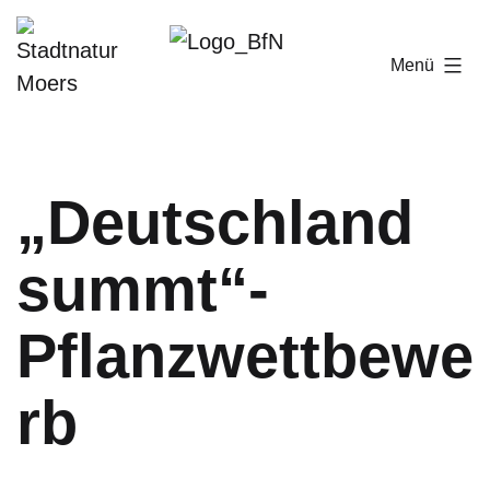
Zum
Inhalt
Stadtnatur
Menü
springen
Moers
„Deutschland
summt“-
Pflanzwettbewe
rb